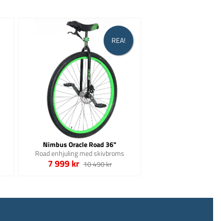
REA!
Nimbus Oracle Road 36"
Road enhjuling med skivbroms
7 999 kr
10 490 kr