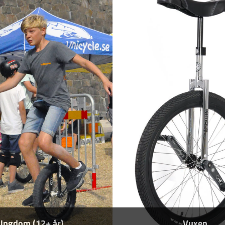
Ungdom (12+ år)
Vuxen