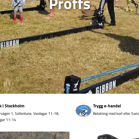
Proffs
k i Stockholm
Trygg e-handel
rvägen 1, Sollentuna. Vardagar 11-18,
Betalning med kort eller Swi
agar 11-14