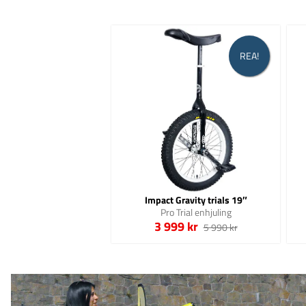
REA!
Impact Gravity trials 19″
Pro Trial enhjuling
3 999 kr
5 990 kr