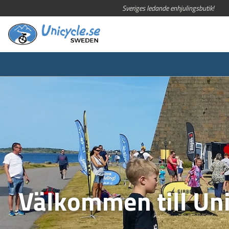
Sveriges ledande enhjulingsbutik!
Välkommen till Uni