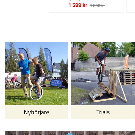
1 599 kr
1 890 kr
Nybörjare
Trials