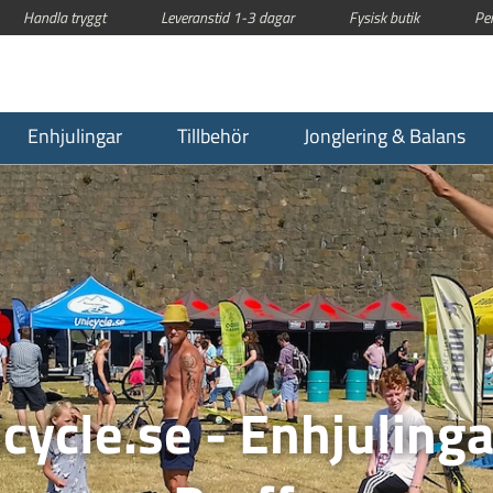
Handla tryggt
Leveranstid 1-3 dagar
Fysisk butik
Pe
Enhjulingar
Tillbehör
Jonglering & Balans
cycle.se - Enhjulinga