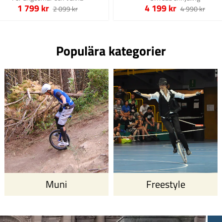
1 799 kr
4 199 kr
2 099 kr
4 990 kr
Populära kategorier
Muni
Freestyle