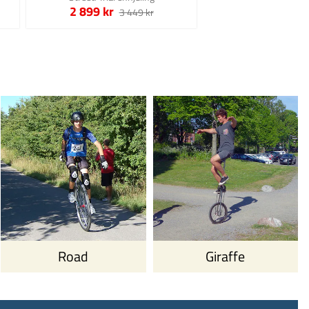
2 899 kr
3 449 kr
Road
Giraffe