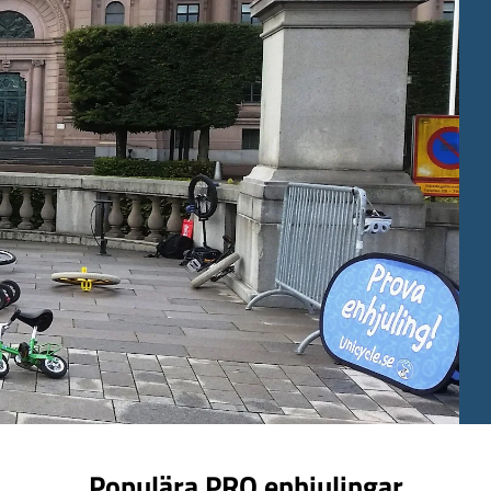
 enhjuling
Populära PRO enhjulingar