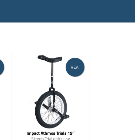
REA!
Impact Athmos Trials 19″
Street/Trial enhjuling