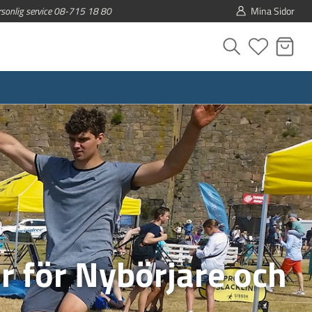
rsonlig service 08-715 18 80
Mina Sidor
r för Nybörjare och