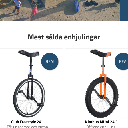
Mest sålda enhjulingar
REA!
REA!
Club Freestyle 24″
Nimbus MUni 24″
För ungdomar och vuxna
Offroad enhjuling