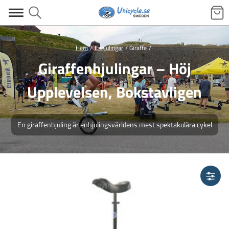
Hem
Enhjulingar
Giraffe
Giraffenhjulingar – Höj
Upplevelsen, Bokstavligen
En giraffenhjuling är enhjulingsvärldens mest spektakulära cykel