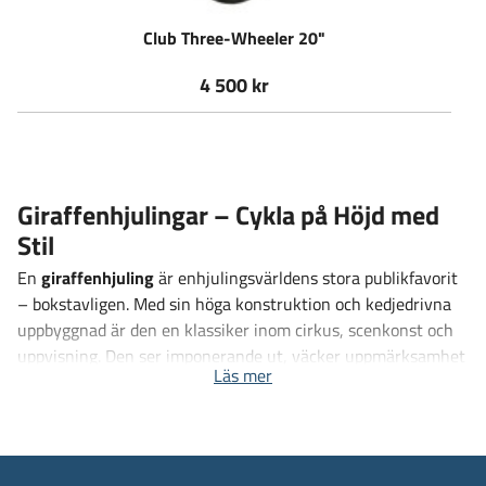
Club Three-Wheeler 20"
4 500 kr
Giraffenhjulingar – Cykla på Höjd med
Stil
En
giraffenhjuling
är enhjulingsvärldens stora publikfavorit
– bokstavligen. Med sin höga konstruktion och kedjedrivna
uppbyggnad är den en klassiker inom cirkus, scenkonst och
uppvisning. Den ser imponerande ut, väcker uppmärksamhet
Läs mer
och erbjuder en helt ny upplevelse jämfört med en vanlig
enhjuling.