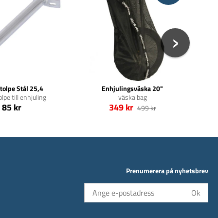
tolpe Stål 25,4
Enhjulingsväska 20"
lpe till enhjuling
väska bag
85 kr
349 kr
499 kr
Prenumerera på nyhetsbrev
Ok