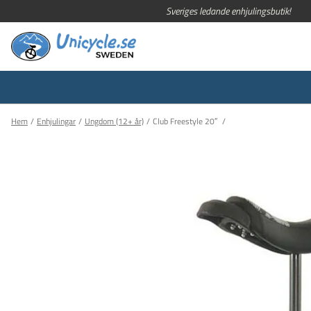
Sveriges ledande enhjulingsbutik!
Hem
Enhjulingar
Ungdom (12+ år)
Club Freestyle 20″