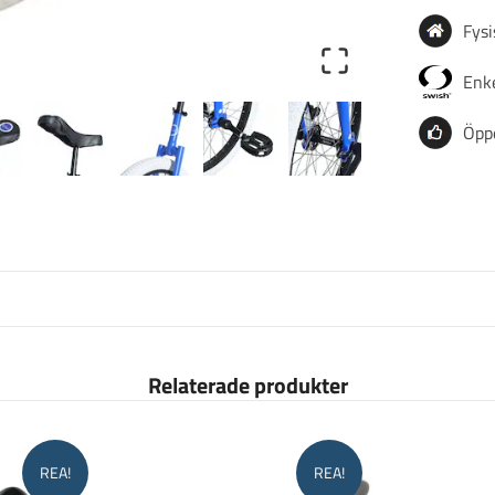
Fysi
Enke
Öpp
Relaterade produkter
REA!
REA!