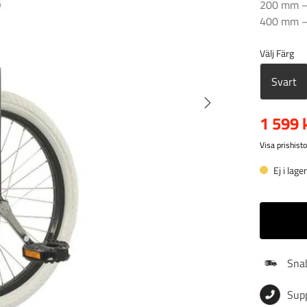
200 mm – 
400 mm – 
Välj Färg
Svart
1 599 
Visa prishisto
Ej i lage
Snab
Sup