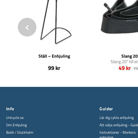
Ställ – Enhjuling
Slang 20
Slang 20" till e
99 kr
49 kr
75
Info
Guider
Unicycle.se
Lär dig cykla enhjuling
Om Enhjuling
Att välja enhjuling - Guid
Butik i Stockholm
Instruktioner - Montera
enhjuling