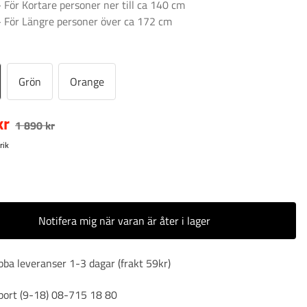
För Kortare personer ner till ca 140 cm
För Längre personer över ca 172 cm
Grön
Orange
kr
1 890 kr
rik
r
Notifera mig när varan är åter i lager
ba leveranser 1-3 dagar (frakt 59kr)
port (9-18) 08-715 18 80