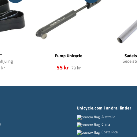
″
Pump Unicycle
Sadels
nhjuling
Sedelsto
55 kr
 kr
79 kr
Unicycle.com i andra länder
Australia
e
China
Costa Rica