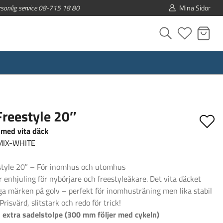
rsonlig service 08-715 18 80
Mina Sidor
Freestyle 20″
 med vita däck
MIX-WHITE
style 20″ – För inomhus och utomhus
 enhjuling för nybörjare och freestyleåkare. Det vita däcket
ga märken på golv – perfekt för inomhusträning men lika stabil
risvärd, slitstark och redo för trick!
en extra sadelstolpe (300 mm följer med cykeln)