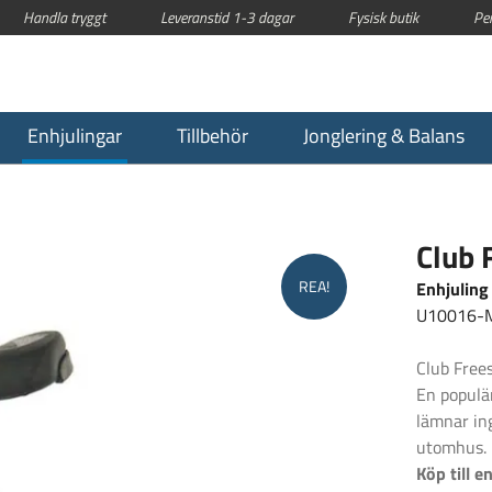
Handla tryggt
Leveranstid 1-3 dagar
Fysisk butik
Pe
Enhjulingar
Tillbehör
Jonglering & Balans
Club 
REA!
Enhjuling
U10016-
Club Free
En populär
lämnar in
utomhus. P
Köp till 