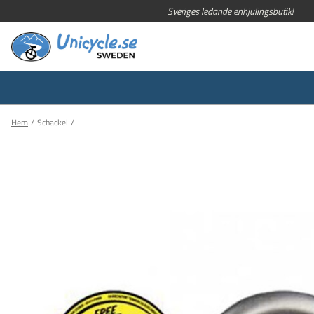
Sveriges ledande enhjulingsbutik!
Hem
Schackel