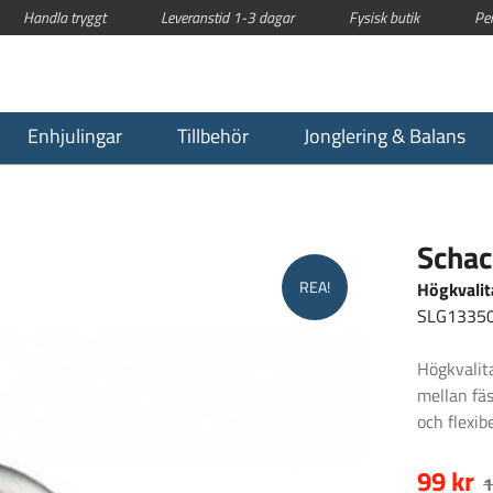
Handla tryggt
Leveranstid 1-3 dagar
Fysisk butik
Pe
Enhjulingar
Tillbehör
Jonglering & Balans
Schac
REA!
Högkvalit
SLG1335
Högkvalita
mellan fäs
och flexib
99 kr
1