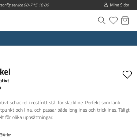
rsonlig service 08-715 18 80
Mina Sidor
kel
ativt
0
tivt schackel i rostfritt stål för slackline. Perfekt som länk
tpunkt och lina, och passar både longlines och tricklines. Tåligt
elt för olika uppsättningar.
34 kr