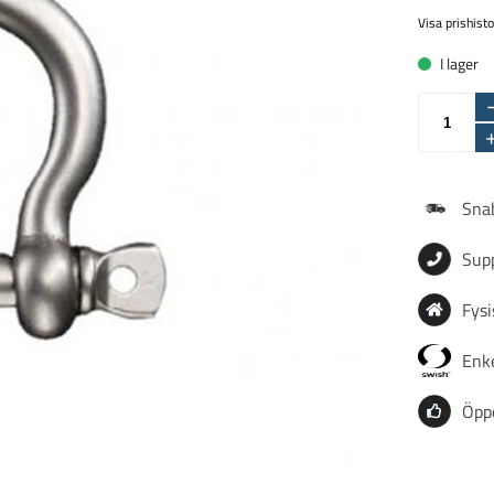
Visa prishisto
I lager
Snab
Sup
Fysi
Enke
Öpp